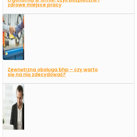
zdrowe miejsce pracy
Zewnętrzna obsługa bhp – czy warto
się na nią zdecydować?