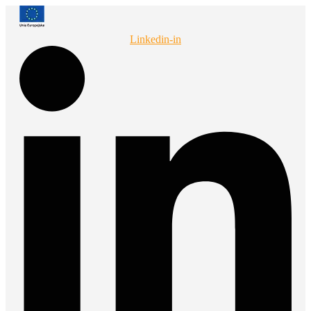
Przejdź
do
treści
Linkedin-in