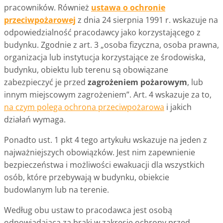
pracowników. Również
ustawa o ochronie
przeciwpożarowej
z dnia 24 sierpnia 1991 r. wskazuje na
odpowiedzialność pracodawcy jako korzystającego z
budynku. Zgodnie z art. 3 „osoba fizyczna, osoba prawna,
organizacja lub instytucja korzystające ze środowiska,
budynku, obiektu lub terenu są obowiązane
zabezpieczyć je przed
zagrożeniem pożarowym
, lub
innym miejscowym zagrożeniem”. Art. 4 wskazuje za to,
na czym polega ochrona przeciwpożarowa
i jakich
działań wymaga.
Ponadto ust. 1 pkt 4 tego artykułu wskazuje na jeden z
najważniejszych obowiązków. Jest nim zapewnienie
bezpieczeństwa i możliwości ewakuacji dla wszystkich
osób, które przebywają w budynku, obiekcie
budowlanym lub na terenie.
Według obu ustaw to pracodawca jest osobą
odpowiadającą za braki w zakresie ochrony przed