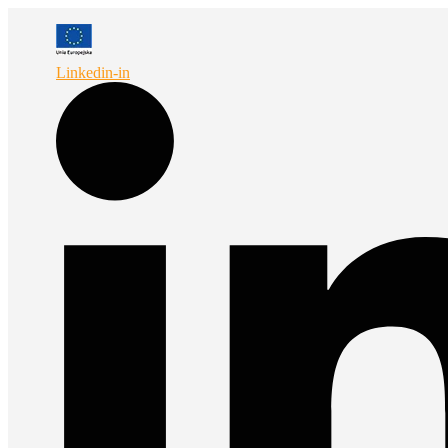
Przejdź
do
treści
Linkedin-in