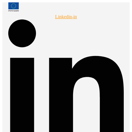
Przejdź
do
treści
Linkedin-in