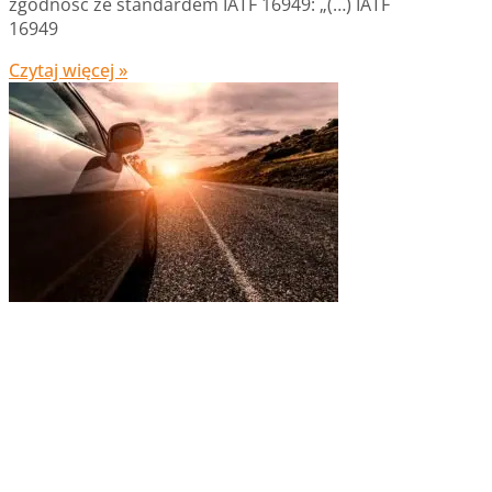
zgodność ze standardem IATF 16949: „(…) IATF
16949
Czytaj więcej »