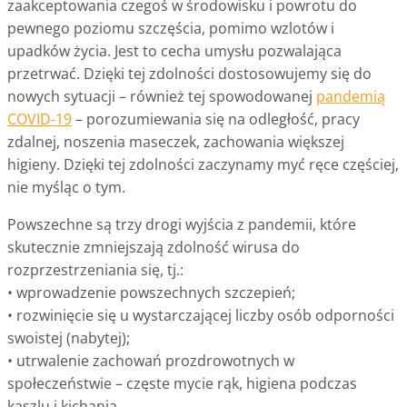
zaakceptowania czegoś w środowisku i powrotu do
pewnego poziomu szczęścia, pomimo wzlotów i
upadków życia. Jest to cecha umysłu pozwalająca
przetrwać. Dzięki tej zdolności dostosowujemy się do
nowych sytuacji – również tej spowodowanej
pandemią
COVID-19
– porozumiewania się na odległość, pracy
zdalnej, noszenia maseczek, zachowania większej
higieny. Dzięki tej zdolności zaczynamy myć ręce częściej,
nie myśląc o tym.
Powszechne są trzy drogi wyjścia z pandemii, które
skutecznie zmniejszają zdolność wirusa do
rozprzestrzeniania się, tj.:
• wprowadzenie powszechnych szczepień;
• rozwinięcie się u wystarczającej liczby osób odporności
swoistej (nabytej);
• utrwalenie zachowań prozdrowotnych w
społeczeństwie – częste mycie rąk, higiena podczas
kaszlu i kichania.