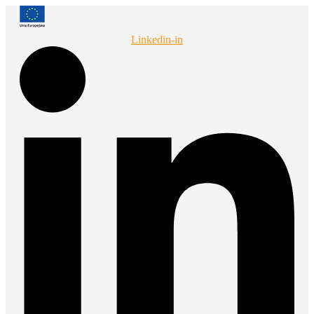
Przejdź
do
treści
Linkedin-in