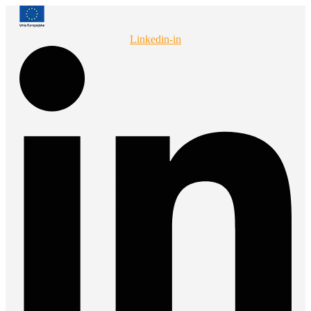
Przejdź
do
treści
Linkedin-in