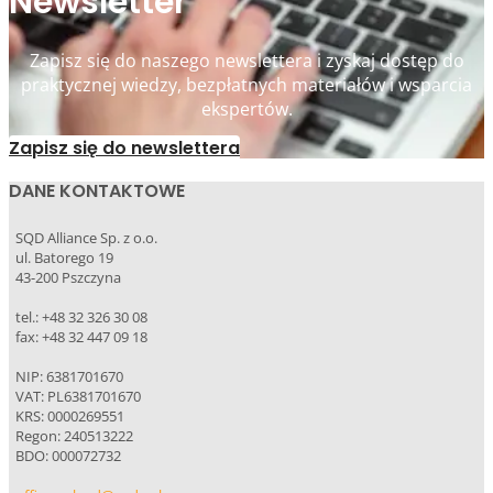
Newsletter
Zapisz się do naszego newslettera i zyskaj dostęp do
praktycznej wiedzy, bezpłatnych materiałów i wsparcia
ekspertów.
Zapisz się do newslettera
DANE KONTAKTOWE
SQD Alliance Sp. z o.o.
ul. Batorego 19
43-200 Pszczyna
tel.: +48 32 326 30 08
fax: +48 32 447 09 18
NIP: 6381701670
VAT: PL6381701670
KRS: 0000269551
Regon: 240513222
BDO: 000072732