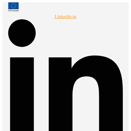
Przejdź
do
treści
Linkedin-in