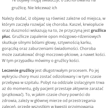
Te objawy mogą świadczyć o zachorowaniu na
gruźlicę. Nie lekceważ ich
Należy dodać, iż objawy są również zależne od miejsca, w
którym zaczęła rozwijać się choroba. Kaszel, krwioplucie
oraz duszności wskazują na to, że przyczyną jest
gruźlica
płuc
. Gruźlicze zapalenie opon mózgowo-rdzeniowych
skutkuje silnymi bólami głowy, sztywnością karku,
gorączką oraz zaburzeniami świadomości. Choroba
może zaatakować drogi moczowo-płciowe, a nawet kości.
W tym przypadku mówimy o gruźlicy kości.
Leczenie gruźlicy
jest długotrwałym procesem. Po jej
wykryciu chory musi zostać odizolowany i w tym czasie
przebywa w szpitalu. Pobyt na oddziale izolacyjnym trwa
aż do momentu, gdy pacjent przestaje aktywnie zarażać
(prątkować). To, w jakim czasie chory powróci do
zdrowia, zależy w głównej mierze od przestrzegania
zaleceń, przede wszystkim w kwestii przyjmowania