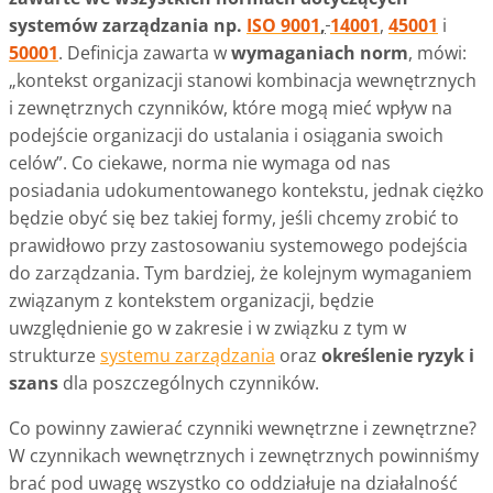
systemów zarządzania np.
ISO 9001
,
14001
,
45001
i
50001
. Definicja zawarta w
wymaganiach norm
, mówi:
„kontekst organizacji stanowi kombinacja wewnętrznych
i zewnętrznych czynników, które mogą mieć wpływ na
podejście organizacji do ustalania i osiągania swoich
celów”. Co ciekawe, norma nie wymaga od nas
posiadania udokumentowanego kontekstu, jednak ciężko
będzie obyć się bez takiej formy, jeśli chcemy zrobić to
prawidłowo przy zastosowaniu systemowego podejścia
do zarządzania. Tym bardziej, że kolejnym wymaganiem
związanym z kontekstem organizacji, będzie
uwzględnienie go w zakresie i w związku z tym w
strukturze
systemu zarządzania
oraz
określenie ryzyk i
szans
dla poszczególnych czynników.
Co powinny zawierać czynniki wewnętrzne i zewnętrzne?
W czynnikach wewnętrznych i zewnętrznych powinniśmy
brać pod uwagę wszystko co oddziałuje na działalność