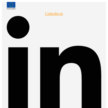
Przejdź
do
treści
Linkedin-in