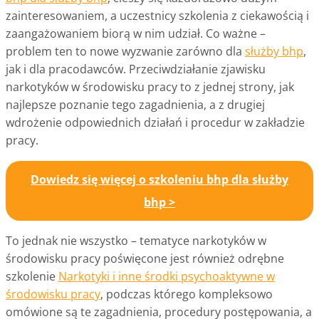
zainteresowaniem, a uczestnicy szkolenia z ciekawością i
zaangażowaniem biorą w nim udział. Co ważne –
problem ten to nowe wyzwanie zarówno dla
służby bhp
,
jak i dla pracodawców. Przeciwdziałanie zjawisku
narkotyków w środowisku pracy to z jednej strony, jak
najlepsze poznanie tego zagadnienia, a z drugiej
wdrożenie odpowiednich działań i procedur w zakładzie
pracy.
Dowiedz się więcej o szkoleniu bhp dla służby
bhp >
To jednak nie wszystko – tematyce narkotyków w
środowisku pracy poświęcone jest również odrębne
szkolenie
Narkotyki i inne środki psychoaktywne w
środowisku pracy
, podczas którego kompleksowo
omówione są te zagadnienia, procedury postępowania, a