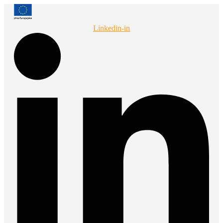
Przejdź
do
treści
Linkedin-in