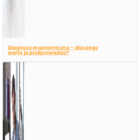
Diagnoza ergonomiczna – dlaczego
warto ją przeprowadzić?