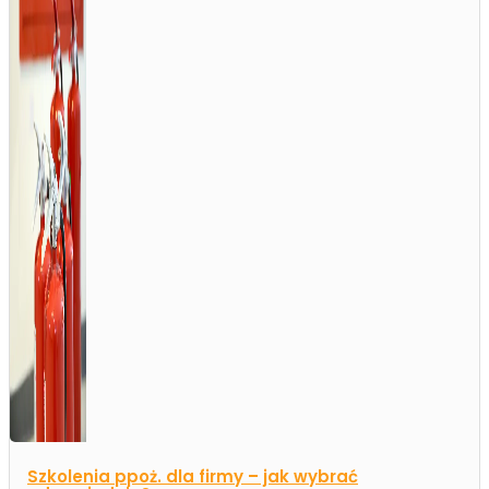
Szkolenia ppoż. dla firmy – jak wybrać