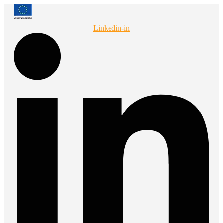
Przejdź
do
treści
Linkedin-in