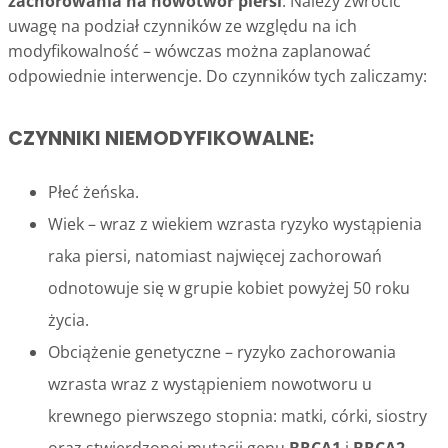
zachorowania na nowotwór piersi
. Należy zwrócić
uwagę na podział czynników ze względu na ich
modyfikowalność – wówczas można zaplanować
odpowiednie interwencje. Do czynników tych zaliczamy:
CZYNNIKI NIEMODYFIKOWALNE:
Płeć żeńska.
Wiek – wraz z wiekiem wzrasta ryzyko wystąpienia
raka piersi, natomiast najwięcej zachorowań
odnotowuje się w grupie kobiet powyżej 50 roku
życia.
Obciążenie genetyczne – ryzyko zachorowania
wzrasta wraz z wystąpieniem nowotworu u
krewnego pierwszego stopnia: matki, córki, siostry
oraz stwierdzonej mutacji genu
BRCA1
i
BRCA2
.