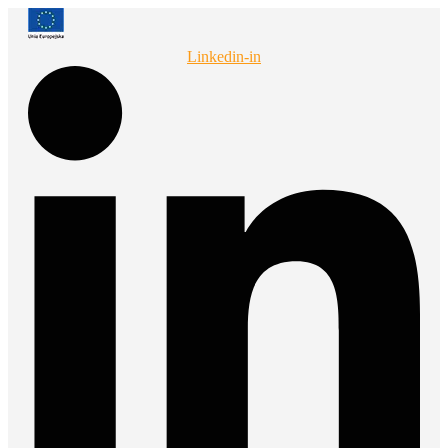
Przejdź
do
treści
Linkedin-in