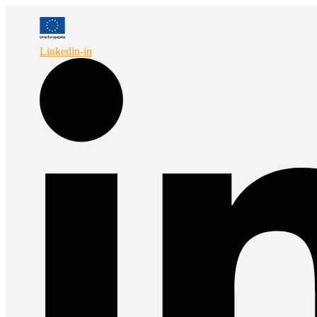
Przejdź
do
treści
Linkedin-in