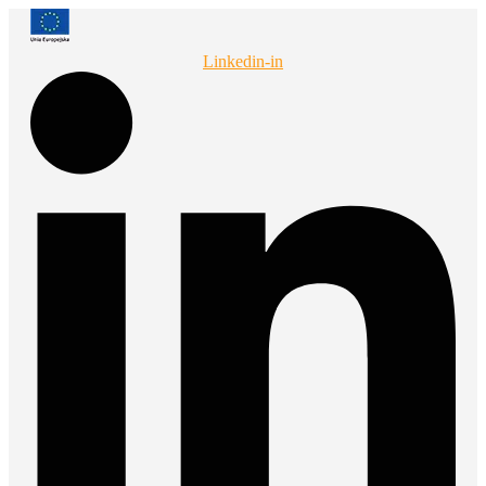
Przejdź
do
treści
Linkedin-in