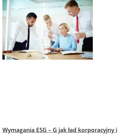
Wymagania ESG – G jak ład korporacyjny i